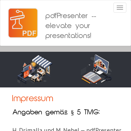
Toggl
naviga
pdfPresenter --
elevate your
presentations!
Impressum
Angaben gemäß § 5 TMG:
H. Drimalla und M. Nebel — pdfPresenter