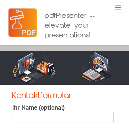
Toggl
naviga
pdfPresenter --
elevate your
presentations!
Kontaktformular
Ihr Name (optional)