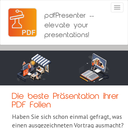
Toggl
naviga
pdfPresenter --
elevate your
presentations!
Die beste Präsentation ihrer
PDF Folien
Haben Sie sich schon einmal gefragt, was
einen ausgezeichneten Vortrag ausmacht?