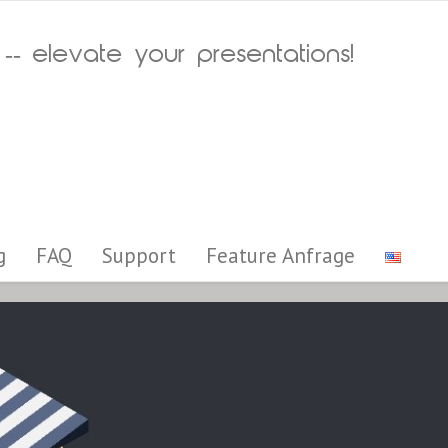
 -- elevate your presentations!
g
FAQ
Support
Feature Anfrage